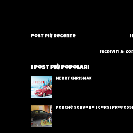
Post più recente
H
Iscriviti a:
Com
I Post più Popolari
MERRY CHRISMAX
Perchè servono i corsi professi
I corsi di formazione teorico/t
fondamentali per chi vuole oper