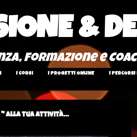
IONE & DE
enza, formazione e Coa
i
I Corsi
I PROGETTI ONLINE
I PERCORSI
 " alla tua attività...