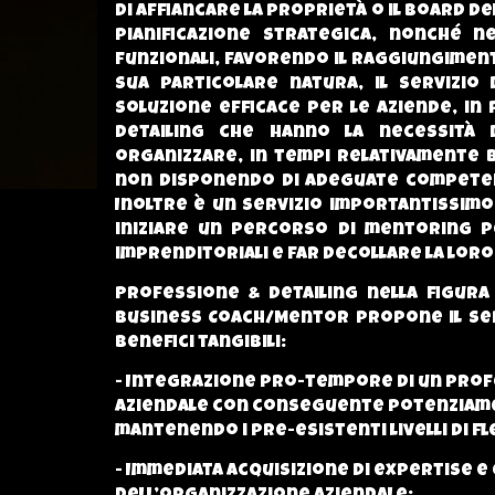
di affiancare la proprietà o il Board de
pianificazione strategica, nonché n
funzionali, favorendo il raggiungiment
sua particolare natura, il servizi
soluzione efficace per le aziende, in
Detailing che hanno la necessità d
organizzare, in tempi relativamente br
non disponendo di adeguate competen
Inoltre è un servizio importantissim
iniziare un percorso di mentoring p
imprenditoriali e far decollare la loro 
Professione & Detailing nella figura
business Coach/Mentor propone il se
benefici tangibili:
- Integrazione pro-tempore di un prof
aziendale con conseguente potenziame
mantenendo i pre-esistenti livelli di fl
- Immediata acquisizione di expertise 