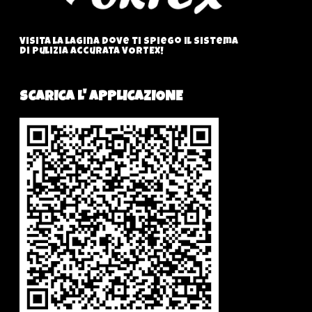
Visita la lagina dove ti spiego il sistema
di pulizia accurata VORTEX!
SCARICA L' APPLICAZIONE