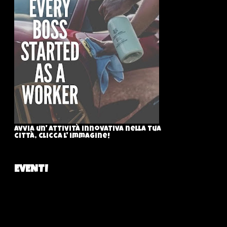
Avvia un' attività innovativa nella tua
città, clicca l' immagine!
EVENTI