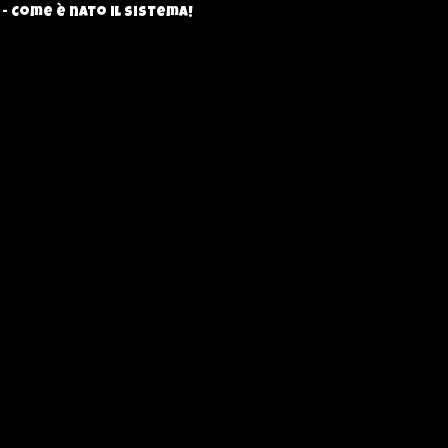
. - Come è nato il sistema!
ttagliato nel raccontarvi come è nato il sistema
toria entusiasmante! ...