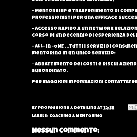
dell’organizzazione aziendale;
- Mentorship e trasferimento di compet
professionisti per una efficace succes
- Accesso rapido a un network relazion
corso di un decennio di esperienza del 
- ALL- in -ONE ...tutti i servizi di cons
mentoring in un unico servizio;
- Abbattimento dei costi e rischi aziend
subordinato.
Per maggiori informazioni contattatemi
By
Professione & Detailing
at
12:35
Labels:
COACHING & MENTORING
Nessun commento: