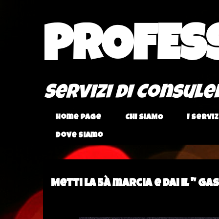
PROFESS
Servizi di Consul
Home page
CHI SIAMO
I Serviz
Dove Siamo
mercoledì, settembre 04, 2024
Metti la 5à marcia e dai il " Gas