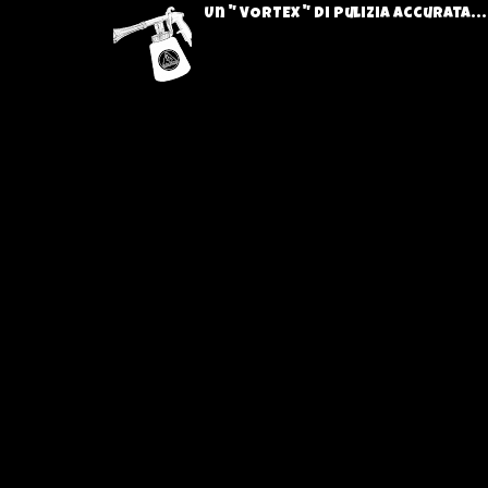
Un " VORTEX " di pulizia accurata..
C ercherò di essere breve ma de
VORTEX Cleaning System con una s