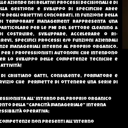
lle aziende nei relativi processi decisionali e di
ella gestione e sviluppo di specifiche aree
o degli obiettivi concordati. In funzione della
o di temporary management rappresenta una
 particolare per le PMI del settore Cleaning &
i costruire, sviluppare, accelerare o ri-
evi, specifici processi e/o funzioni aziendali
ze manageriali interne al proprio organico.
o per i professionisti autonomi che intendono
er lo sviluppo delle competenze tecniche e
attività!
 di Cristiano Gatti, consulente, formatore e
rvizio che
permette di ottenere una serie di
essionista all’ interno del proprio organico
nto della “capacità manageriale” interna
essibilità operativa;
e competenze non presenti all’interno