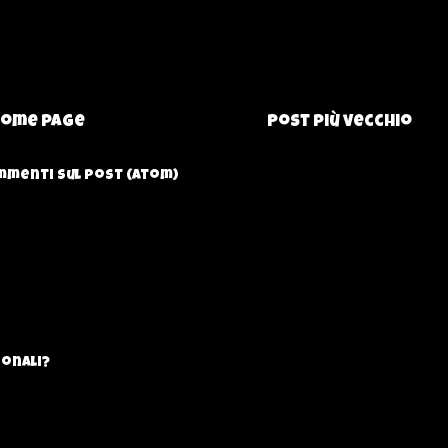
ome page
Post più vecchio
menti sul post (Atom)
onali?
ecnica sulle lavorazioni nel Detailing sono
are in modo professionale, ...