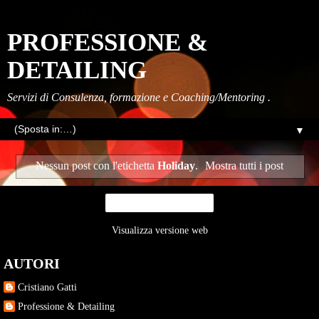
PROFESSIONE &
DETAILING
Servizi di Consulenza, formazione e Coaching/Mentoring .
▼
Nessun post con l'etichetta
Holiday
.
Mostra tutti i post
Home page
Visualizza versione web
AUTORI
Cristiano Gatti
Professione & Detailing