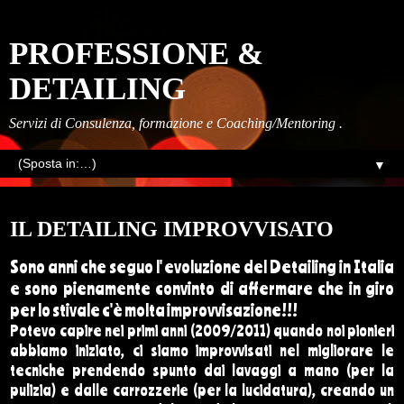
PROFESSIONE &
DETAILING
Servizi di Consulenza, formazione e Coaching/Mentoring .
▼
lunedì, settembre 24, 2018
IL DETAILING IMPROVVISATO
Sono anni che seguo l' evoluzione del Detailing in Italia
e sono pienamente convinto di affermare che in giro
per lo stivale c'è molta improvvisazione!!!
Potevo capire nei primi anni (2009/2011) quando noi pionieri
abbiamo iniziato, ci siamo improvvisati nel migliorare le
tecniche prendendo spunto dai lavaggi a mano (per la
pulizia) e dalle carrozzerie (per la lucidatura), creando un