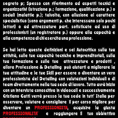
segreto p;
Spesso con riferimento ad aspetti tecnici e
organizzativi (istruzione p.; formazione, qualificazione p.) o
sociali (malattie p.); talvolta, con allusione al carattere
specialistico (sono argomenti p. che interessano solo pochi
lettori) o ad attrezzature part. sofisticate ad uso di
professionisti (un registratore p.) oppure alla capacità e
alla competenza di chi esercita una professione.
Se hai letto queste definizioni e sei Autocritico sulla tua
attività, sulle tue capacità tecniche e imprenditoriali, sulla
tua formazione o sulle tue attrezzature e prodotti ,
allora
Professione & Detailing può aiutarti a migliorare la
tua attitudine e le tue Skill per essere o diventare un vero
professionista del Detailing con valutazioni individuali o di
team direttamente nella tua sede di lavoro. Tutto avrà inizio
con un intervista conoscitiva in videocall e successivamente
Cristiano Gatti verrà presso la tua sede in tutt' Italia per
osservare, valutare e consigliare il per corso migliore per
diventare un
PROFESSIONISTA
, acquisire la giusta
PROFESSIONALITA'
e raggiungere il tuo obbiettivo