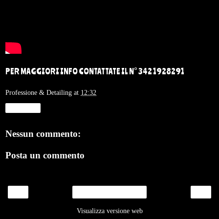
PER MAGGIORI INFO CONTATTATE IL N° 342 1928291
Professione & Detailing
at
12:32
Condividi
Nessun commento:
Posta un commento
‹
›
Home page
Visualizza versione web